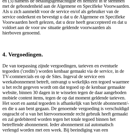
en (3) namens de betalingsgemachtigde en hemzelf in te stemmen
met de gebondenheid aan de Algemene en Specifieke Voorwaarden.
Als u zich aanmeldt voor de service en/of als gebruiker van de
service onderkent en bevestigt u dat u de Algemene en Specifieke
Voorwaarden heeft gelezen, dat u deze heeft geaccepteerd en dat u
voldoet aan de voor uw situatie geldende voorwaarden als
hierboven genoemd.
4. Vergoedingen.
De van toepassing zijnde vergoedingen, tarieven en eventuele
tegoeden ('credits') worden kenbaar gemaakt via de service, in de
TV-commercials en op de Sites. Ingeval de service een
weekabonnement betreft, ontvangt u wekelijks een tegoed waarmee
u het recht gegeven wordt om dat tegoed op de kenbaar gemaakte
website, binnen 30 dagen in te wisselen tegen de daar aangeboden
mobiele content items, tegen de op dat moment geldende tarieven.
Het soort en aantal tegoeden is afhankelijk van het/de abonnement/-
en die u aan bent gegaan. De genoemde vergoeding is verschuldigd
ongeacht of u van het hiervoornoemde recht gebruik heeft gemaakt
en zal gedebiteerd worden tegen het totale tegoed binnen het
betreffende abonnement. Ieder abonnement zal automatisch
verlengd worden met een week. Bij beeindiging van een