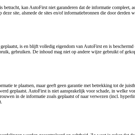
s betracht, kan AutoFirst niet garanderen dat de informatie compleet, a
 deze site, alsmede de sites en/of informatiebronnen die door derden w
geplaatst, is en blijft volledig eigendom van AutoFirst en is bescherm
gebruik, gebruiken. De inhoud mag niet op andere wijze gebruikt of ge
ormatie te plaatsen, maar geeft geen garantie met betrekking tot de juis
erd geplaatst. AutoFirst is niet aansprakelijk voor schade, in welke vo
trouwen in de informatie zoals geplaatst of naar verwezen (incl. hyperl
t.