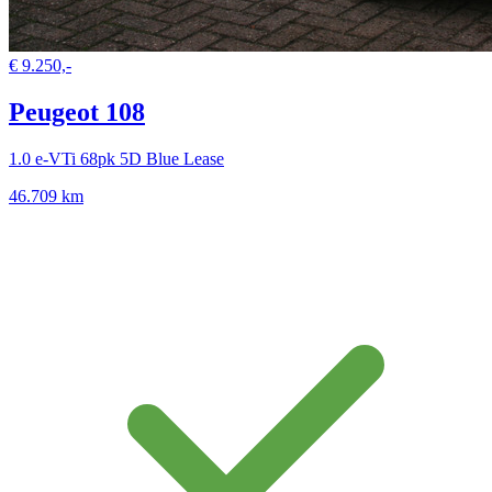
€ 9.250,-
Peugeot 108
1.0 e-VTi 68pk 5D Blue Lease
46.709 km